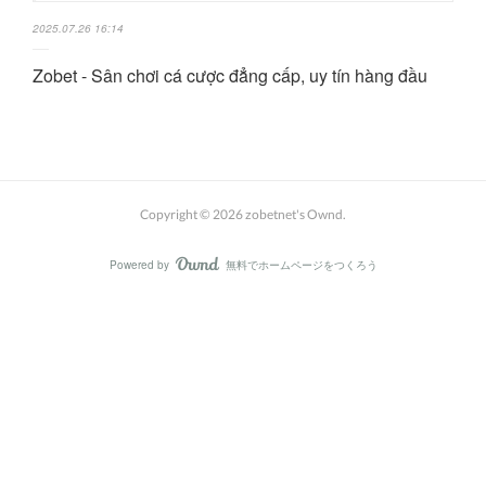
2025.07.26 16:14
Zobet - Sân chơi cá cược đẳng cấp, uy tín hàng đầu
Copyright ©
2026
zobetnet's Ownd
.
Powered by
無料でホームページをつくろう
AmebaOwnd
フォロー