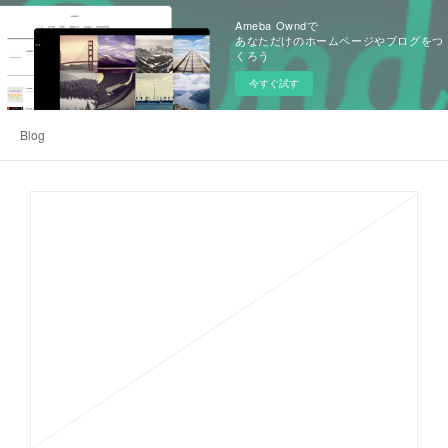
Ameba Owndで
あなただけのホームページやブログをつ
くろう
今すぐ試す
Blog